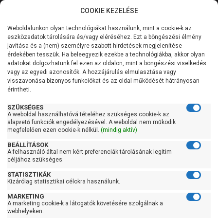
COOKIE KEZELÉSE
0
Weboldalunkon olyan technológiákat használunk, mint a cookie-k az
Kategóriák
Főoldal
Szivattyú
Búvárszivattyú csőkút szivattyú
eszközadatok tárolására és/vagy eléréséhez. Ezt a böngészési élmény
Búvárszivattyú csőkút szivattyú 31-60 liter/percig
javítása és a (nem) személyre szabott hirdetések megjelenítése
Általános információk
érdekében tesszük. Ha beleegyezik ezekbe a technológiákba, akkor olyan
PST SANDFIGHTER 3
adatokat dolgozhatunk fel ezen az oldalon, mint a böngészési viselkedés
vagy az egyedi azonosítók. A hozzájárulás elmulasztása vagy
Szolgáltatásaink
COLL 3B43-T
visszavonása bizonyos funkciókat és az oldal működését hátrányosan
érintheti.
Kapcsolat
SZÜKSÉGES
A weboldal használhatóvá tételéhez szükséges cookie-k az
alapvető funkciók engedélyezésével. A weboldal nem működik
megfelelően ezen cookie-k nélkül.
(mindig aktív)
BEÁLLÍTÁSOK
A felhasználó által nem kért preferenciák tárolásának legitim
céljához szükséges.
STATISZTIKÁK
Kizárólag statisztikai célokra használunk.
MARKETING
A marketing cookie-k a látogatók követésére szolgálnak a
webhelyeken.