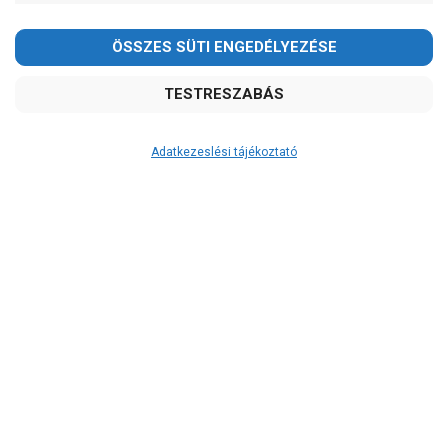
Kedves Vásárlóink!
2026.08.08-án szombaton a munkanap ellenére is ZÁRVA
TARTUNK!
Megértésüket és türelmüket köszönjük!
email:
szivattyu@szivattyu-shop.hu
Adatkezeslési tájékoztató
Átvétel
Készletinformáció:
szállítás: 3-5 munkanap