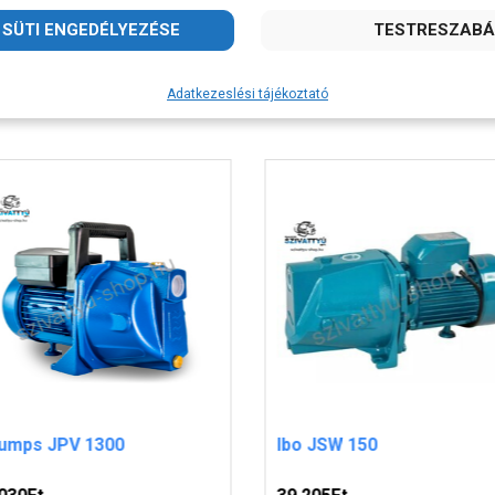
Kapcsolódó termékek
Adatkezeslési tájékoztató
pumps JPV 1300
Ibo JSW 150