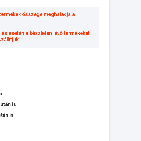
 a termékek összege meghaladja a
elés esetén a készleten lévő termékeket
állítjuk
n
 után is
után is