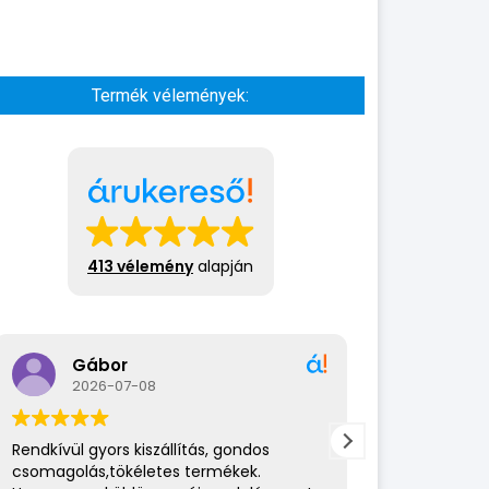
Termék vélemények:
413 vélemény
alapján
Gábor
A bol
2026-07-08
2026-
Rendkívül gyors kiszállítás, gondos
Az eladó nagy
csomagolás,tökéletes termékek.
amit csinál. 