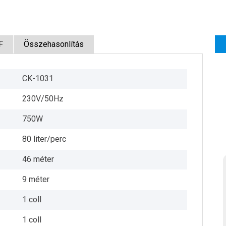
F
Összehasonlítás
CK-1031
230V/50Hz
750W
80 liter/perc
46 méter
9 méter
1 coll
1 coll