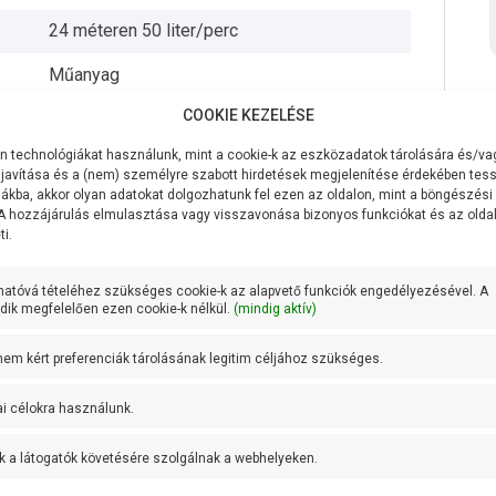
24 méteren 50 liter/perc
Műanyag
COOKIE KEZELÉSE
Öntvény
 technológiákat használunk, mint a cookie-k az eszközadatok tárolására és/vag
Rozsdamentes acél
javítása és a (nem) személyre szabott hirdetések megjelenítése érdekében tess
ákba, akkor olyan adatokat dolgozhatunk fel ezen az oldalon, mint a böngészési
IPX4
 A hozzájárulás elmulasztása vagy visszavonása bizonyos funkciókat és az old
i.
+ 40 fok
hatóvá tételéhez szükséges cookie-k az alapvető funkciók engedélyezésével. A
Leo
ik megfelelően ezen cookie-k nélkül.
(mindig aktív)
13.5 kg
 nem kért preferenciák tárolásának legitim céljához szükséges.
2 év
ai célokra használunk.
ÉRDEKLŐDJÖN!
tartalom betöltése
k a látogatók követésére szolgálnak a webhelyeken.