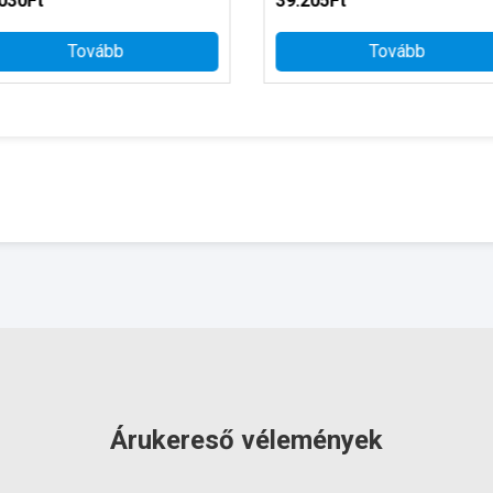
030Ft
39.205Ft
Tovább
Tovább
Árukereső vélemények