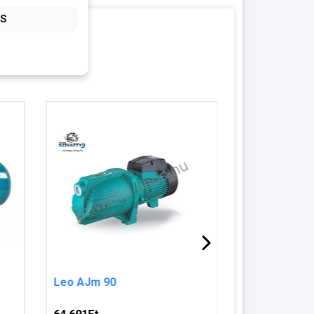
Leo AJm 90
Elpumps JPV