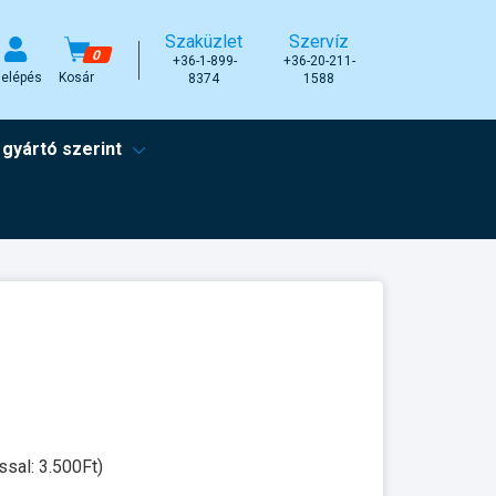
Szaküzlet
Szervíz
0
+36-1-899-
+36-20-211-
elépés
Kosár
8374
1588
 gyártó szerint
ssal: 3.500Ft)