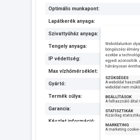
Optimális munkapont:
Lapátkerék anyaga:
Szivattyúház anyaga:
Weboldalunkon olyan
Tengely anyaga:
böngészési élmény 
ezekbe a technológi
IP védettség:
egyedi azonosítók.
hátrányosan érinthet
Max vízhőmérséklet:
SZÜKSÉGES
A weboldal használ
Gyártó:
weboldal nem működ
Termék súlya:
BEÁLLÍTÁSOK
A felhasználó által
Garancia:
STATISZTIKÁK
Kizárólag statisztik
Készlet információ:
Teljes 
MARKETING
A marketing cookie-