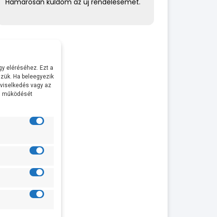
Hamarosan küldöm az új rendelésemet.
helyén volt. 
ajánlom.
· Pontosság
kedvesség, h
· Nem volt 
y eléréséhez. Ezt a
zük. Ha beleegyezik
 viselkedés vagy az
al működését