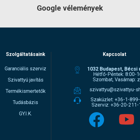
Google vélemények
Szolgáltatásaink
Kapcsolat
Garanciális szerviz
1032 Budapest, Bécsi ú
Hétfő-Péntek: 8:00-1
Szombat, Vasárnap: z
Szivattyú javítás
szivattyu@szivattyu-s
Termékismertetők
Szaküzlet:
+36-1-899
Tudásbázis
Szerviz:
+36-20-211-
GY.I.K.