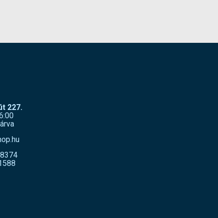
t 227.
6:00
árva
hop.hu
-8374
1588