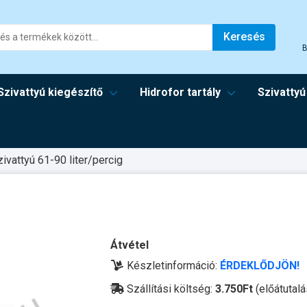
Keresés
B
Szivattyú kiegészítő
Hidrofor tartály
Szivattyú
zivattyú 61-90 liter/percig
Átvétel
Készletinformáció:
ÉRDEKLŐDJÖN!
Szállítási költség:
3.750Ft
(előátutalá